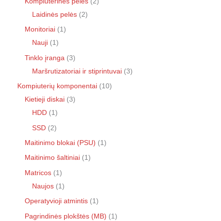
Kompiuterinės pelės
2
Laidinės pelės
2
Monitoriai
1
Nauji
1
Tinklo įranga
3
Maršrutizatoriai ir stiprintuvai
3
Kompiuterių komponentai
10
Kietieji diskai
3
HDD
1
SSD
2
Maitinimo blokai (PSU)
1
Maitinimo šaltiniai
1
Matricos
1
Naujos
1
Operatyvioji atmintis
1
Pagrindinės plokštės (MB)
1