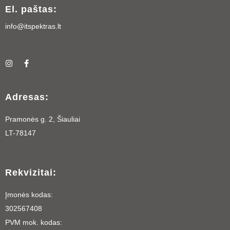
El. paštas:
info@itspektras.lt
I
F
n
a
s
c
t
e
a
b
Adresas:
g
o
r
o
a
k
Pramonės g. 2, Šiauliai
m
-
f
LT-78147
Rekvizitai:
Įmonės kodas:
302567408
PVM mok. kodas: