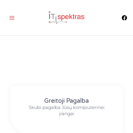
Pereiti
prie
turinio
Greitoji Pagalba
Skubi pagalba Jūsų kompiuterinei
įrangai