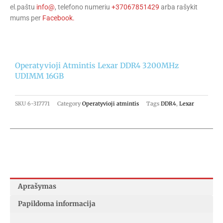
el.paštu
info@
, telefono numeriu
+37067851429
arba rašykit
mums per
Facebook.
Operatyvioji Atmintis Lexar DDR4 3200MHz
UDIMM 16GB
SKU
6-317771
Category
Operatyvioji atmintis
Tags
DDR4
,
Lexar
Aprašymas
Papildoma informacija