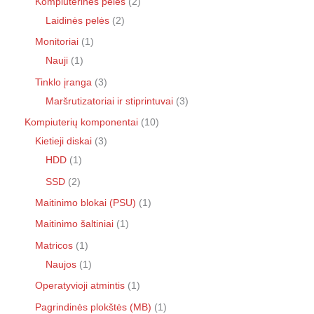
Kompiuterinės pelės
2
Laidinės pelės
2
Monitoriai
1
Nauji
1
Tinklo įranga
3
Maršrutizatoriai ir stiprintuvai
3
Kompiuterių komponentai
10
Kietieji diskai
3
HDD
1
SSD
2
Maitinimo blokai (PSU)
1
Maitinimo šaltiniai
1
Matricos
1
Naujos
1
Operatyvioji atmintis
1
Pagrindinės plokštės (MB)
1