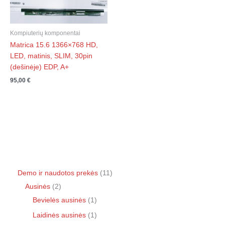
Kompiuterių komponentai
Matrica 15.6 1366×768 HD,
LED, matinis, SLIM, 30pin
(dešinėje) EDP, A+
95,00
€
Demo ir naudotos prekės
11
Ausinės
2
Bevielės ausinės
1
Laidinės ausinės
1