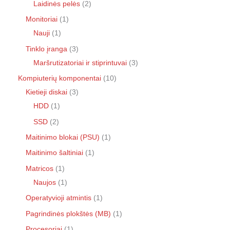
Laidinės pelės
2
Monitoriai
1
Nauji
1
Tinklo įranga
3
Maršrutizatoriai ir stiprintuvai
3
Kompiuterių komponentai
10
Kietieji diskai
3
HDD
1
SSD
2
Maitinimo blokai (PSU)
1
Maitinimo šaltiniai
1
Matricos
1
Naujos
1
Operatyvioji atmintis
1
Pagrindinės plokštės (MB)
1
Procesoriai
1