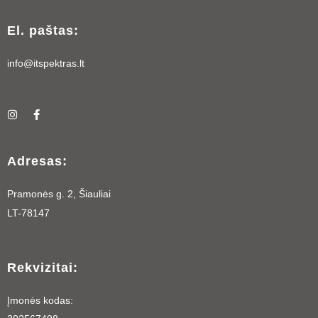
El. paštas:
info@itspektras.lt
I
F
n
a
s
c
t
e
a
b
Adresas:
g
o
r
o
a
k
Pramonės g. 2, Šiauliai
m
-
f
LT-78147
Rekvizitai:
Įmonės kodas: