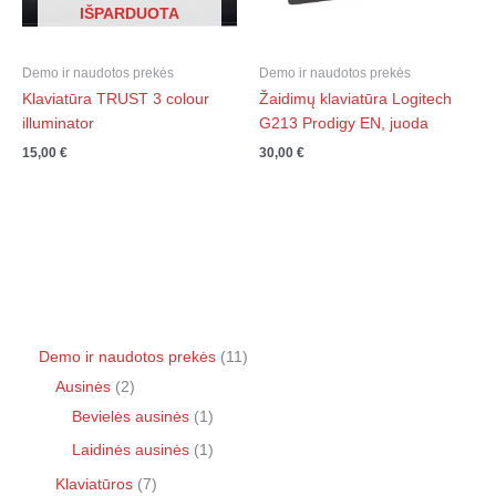
IŠPARDUOTA
Demo ir naudotos prekės
Demo ir naudotos prekės
Klaviatūra TRUST 3 colour
Žaidimų klaviatūra Logitech
illuminator
G213 Prodigy EN, juoda
15,00
€
30,00
€
Demo ir naudotos prekės
11
Ausinės
2
Bevielės ausinės
1
Laidinės ausinės
1
Klaviatūros
7