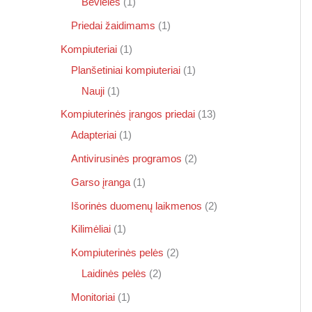
Bevielės
1
Priedai žaidimams
1
Kompiuteriai
1
Planšetiniai kompiuteriai
1
Nauji
1
Kompiuterinės įrangos priedai
13
Adapteriai
1
Antivirusinės programos
2
Garso įranga
1
Išorinės duomenų laikmenos
2
Kilimėliai
1
Kompiuterinės pelės
2
Laidinės pelės
2
Monitoriai
1