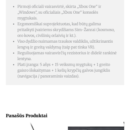
Pirmoji oficiali vairasvirtė, skirta „Xbox One“ ir
„Windows“, su oficialiais „Xbox One“ konsolės
mygtukais.
Ergonomiškai suprojektuotas, kad būtų galima
pritaikyti įvairiems skrydžiams Sim-Žanrai (kosmoso,
oro kovos, civilinių orlaivių ir kt.).
Viso dydžio nuimamas traukos valdiklis, užtikrinantis
lengvą ir greitą valdymą (taip pat tinka VR).
Reguliuojamas vairasvirčių rezistorius ir didelė rankinė
lentyna.
Plati įranga: 5 ašys + 15 veiksmų mygtukų + 1 greito
gaisro išskaitymas + 1 kelių krypčių galvos jungiklis
(navigacija / panoraminis vaizdas).
Panašūs Produktai