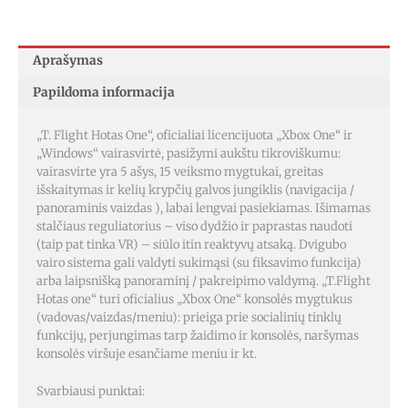
Aprašymas
Papildoma informacija
„T. Flight Hotas One“, oficialiai licencijuota „Xbox One“ ir
„Windows“ vairasvirtė, pasižymi aukštu tikroviškumu:
vairasvirte yra 5 ašys, 15 veiksmo mygtukai, greitas
išskaitymas ir kelių krypčių galvos jungiklis (navigacija /
panoraminis vaizdas ), labai lengvai pasiekiamas. Išimamas
stalčiaus reguliatorius – viso dydžio ir paprastas naudoti
(taip pat tinka VR) – siūlo itin reaktyvų atsaką. Dvigubo
vairo sistema gali valdyti sukimąsi (su fiksavimo funkcija)
arba laipsnišką panoraminį / pakreipimo valdymą. „T.Flight
Hotas one“ turi oficialius „Xbox One“ konsolės mygtukus
(vadovas/vaizdas/meniu): prieiga prie socialinių tinklų
funkcijų, perjungimas tarp žaidimo ir konsolės, naršymas
konsolės viršuje esančiame meniu ir kt.
Svarbiausi punktai: