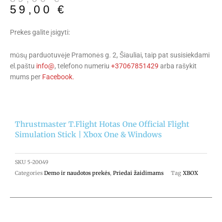
59,00
€
price
price
was:
is:
89,00 €.
59,00 €.
Prekes galite įsigyti:
mūsų parduotuvėje Pramonės g. 2, Šiauliai, taip pat susisiekdami
el.paštu
info@
, telefono numeriu
+37067851429
arba rašykit
mums per
Facebook.
Thrustmaster T.Flight Hotas One Official Flight
Simulation Stick | Xbox One & Windows
SKU
5-20049
Categories
Demo ir naudotos prekės
,
Priedai žaidimams
Tag
XBOX