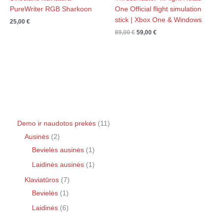
PureWriter RGB Sharkoon
One Official flight simulation
stick | Xbox One & Windows
25,00
€
89,00
€
59,00
€
Demo ir naudotos prekės
11
Ausinės
2
Bevielės ausinės
1
Laidinės ausinės
1
Klaviatūros
7
Bevielės
1
Laidinės
6