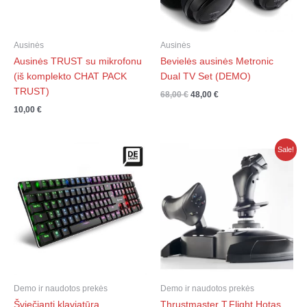
Ausinės
Ausinės
Ausinės TRUST su mikrofonu
Bevielės ausinės Metronic
(iš komplekto CHAT PACK
Dual TV Set (DEMO)
TRUST)
68,00
€
48,00
€
10,00
€
Original
Current
Sale!
price
price
was:
is:
89,00 €.
59,00 €.
Demo ir naudotos prekės
Demo ir naudotos prekės
Šviečianti klaviatūra
Thrustmaster T.Flight Hotas