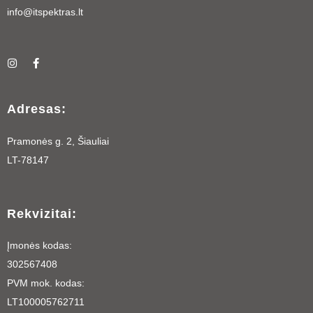
info@itspektras.lt
I
F
n
a
s
c
t
e
a
b
Adresas:
g
o
r
o
a
k
Pramonės g. 2, Šiauliai
m
-
f
LT-78147
Rekvizitai:
Įmonės kodas:
302567408
PVM mok. kodas:
LT100005762711