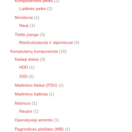
Kompiuterinės pelės
2
Laidinės pelės
2
Monitoriai
1
Nauji
1
Tinklo įranga
3
Maršrutizatoriai ir stiprintuvai
3
Kompiuterių komponentai
10
Kietieji diskai
3
HDD
1
SSD
2
Maitinimo blokai (PSU)
1
Maitinimo šaltiniai
1
Matricos
1
Naujos
1
Operatyvioji atmintis
1
Pagrindinės plokštės (MB)
1