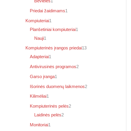
Bevielės
1
Priedai žaidimams
1
Kompiuteriai
1
Planšetiniai kompiuteriai
1
Nauji
1
Kompiuterinės įrangos priedai
13
Adapteriai
1
Antivirusinės programos
2
Garso įranga
1
Išorinės duomenų laikmenos
2
Kilimėliai
1
Kompiuterinės pelės
2
Laidinės pelės
2
Monitoriai
1