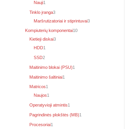
Nauji
1
Tinklo įranga
3
Maršrutizatoriai ir stiprintuvai
3
Kompiuterių komponentai
10
Kietieji diskai
3
HDD
1
SSD
2
Maitinimo blokai (PSU)
1
Maitinimo šaltiniai
1
Matricos
1
Naujos
1
Operatyvioji atmintis
1
Pagrindinės plokštės (MB)
1
Procesoriai
1